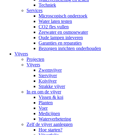
Techniek
Services
Microscopisch onderzoek
Water laten testen
CO2 fles vullen
Zeewater en osmosewater
Oude lampen inleveren
Garanties en reparaties
Bezorgen inrichten onderhouden
Vijvers
Projecten
Vijvers
Zwemvijver
Siervijver
Koivijver
Strakke vijver
In en om de vijver
Vissen & koi
Planten
Voer
Medicijnen
Waterverbetering
Zelf de vijver aanleggen
Hoe starten?