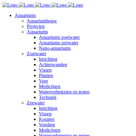
Aquariums
Aquariumbouw
Projecten
Aquariums
Aquariums zoetwater
Aquariums zeewater
Nano-aquariums
Zoetwater
Inrichting
Achterwanden
Vissen
Planten
Voer
Medicijnen
Waterverbetering en testen
Techniek
Zeewater
Inrichting
Vissen
Koralen
Voeding
Medicijnen
Waterverbetering en testen