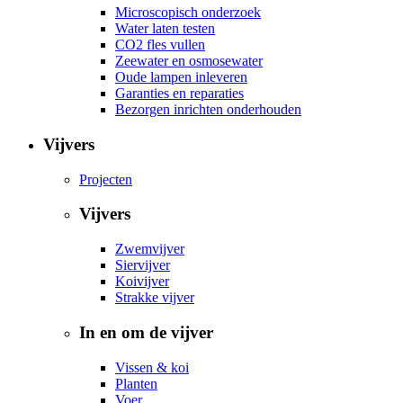
Microscopisch onderzoek
Water laten testen
CO2 fles vullen
Zeewater en osmosewater
Oude lampen inleveren
Garanties en reparaties
Bezorgen inrichten onderhouden
Vijvers
Projecten
Vijvers
Zwemvijver
Siervijver
Koivijver
Strakke vijver
In en om de vijver
Vissen & koi
Planten
Voer