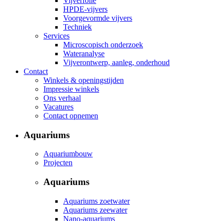
Vijverfolie
HPDE-vijvers
Voorgevormde vijvers
Techniek
Services
Microscopisch onderzoek
Wateranalyse
Vijverontwerp, aanleg, onderhoud
Contact
Winkels & openingstijden
Impressie winkels
Ons verhaal
Vacatures
Contact opnemen
Aquariums
Aquariumbouw
Projecten
Aquariums
Aquariums zoetwater
Aquariums zeewater
Nano-aquariums