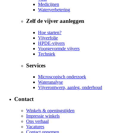
Medicijnen
Waterverbetering
Zelf de vijver aanleggen
Hoe starten?
Vijverfolie
HPDE-vijvers
Voorgevormde vijvers
Techniek
Services
Microscopisch onderzoek
Wateranalyse
Vijverontwerp, aanleg, onderhoud
Contact
Winkels & openingstijden
Impressie winkels
Ons verhaal
Vacatures
Contact opnemen